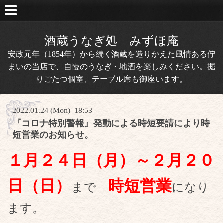
酒蔵うなぎ処 みずほ庵
安政元年（1854年）から続く酒蔵を造りかえた風情ある佇
まいの当店で、自慢のうなぎ・地酒を楽しみください。掘
りごたつ個室、テーブル席も御座います。
2022.01.24 (Mon) 18:53
『コロナ特別警報』発動による時短要請により時
短営業のお知らせ。
１月２４日（月）～２月２０
日（日）
時短営業
まで
になり
ます。