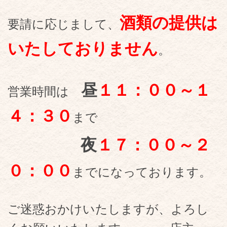
酒類の提供は
要請に応じまして、
いたしておりません
。
昼
１１：００～１
営業時間は
４：３０
まで
夜
１７：００～２
０：００
までになっております。
ご迷惑おかけいたしますが、よろし