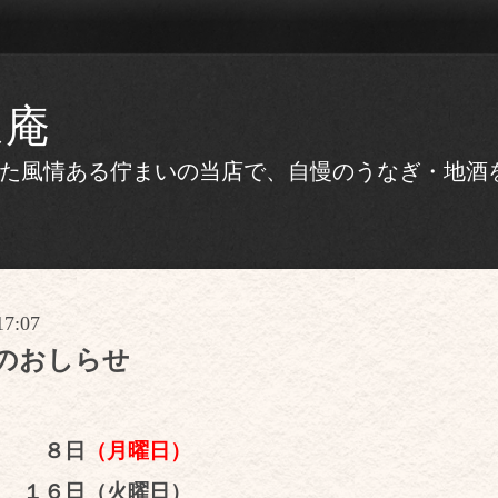
ほ庵
かえた風情ある佇まいの当店で、自慢のうなぎ・地
17:07
のおしらせ
） ８日
（月曜日）
 １６日（火曜日）