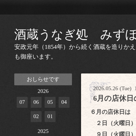
酒蔵うなぎ処 みず
安政元年（1854年）から続く酒蔵を造り
も御座います。
おしらせです
2026.05.26 (Tue) 
2026
6月の店休日
07
06
05
04
６月の店休日は
02
01
２日（火曜日
2025
９日（火曜日）