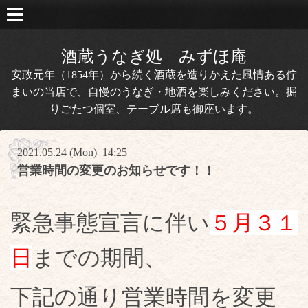
酒蔵うなぎ処 みずほ庵
安政元年（1854年）から続く酒蔵を造りかえた風情ある佇
まいの当店で、自慢のうなぎ・地酒を楽しみください。掘
りごたつ個室、テーブル席も御座います。
2021.05.24 (Mon) 14:25
営業時間の変更のお知らせです！！
緊急事態宣言に伴い
５月３１
日
までの期間、
下記の通り営業時間を変更