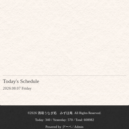
Today's Schedule
2026.08.07 Friday
©2026
酒蔵うなぎ処 みずほ庵
. All Rights Reserved.
Today:
340
/ Yesterday:
570
/ Total:
608982
Powered by
グーペ
/
Admin