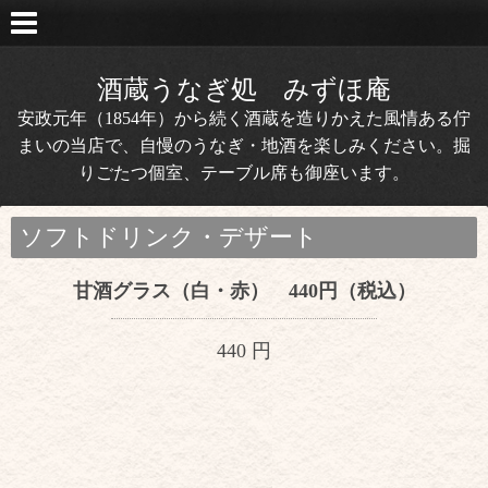
酒蔵うなぎ処 みずほ庵
安政元年（1854年）から続く酒蔵を造りかえた風情ある佇
まいの当店で、自慢のうなぎ・地酒を楽しみください。掘
りごたつ個室、テーブル席も御座います。
ソフトドリンク・デザート
甘酒グラス（白・赤） 440円（税込）
440 円