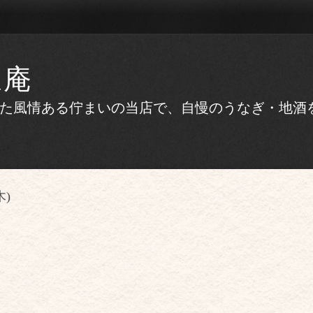
ほ庵
かえた風情ある佇まいの当店で、自慢のうなぎ・地
木)