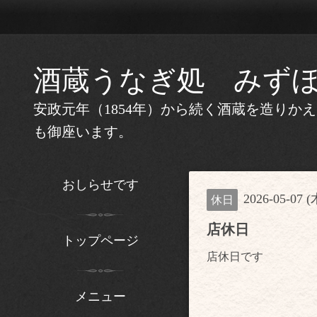
酒蔵うなぎ処 みず
安政元年（1854年）から続く酒蔵を造り
も御座います。
おしらせです
2026-05-07 (
休日
店休日
トップページ
店休日です
メニュー