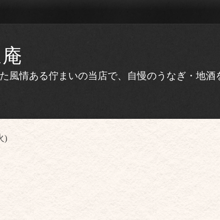
ほ庵
かえた風情ある佇まいの当店で、自慢のうなぎ・地
火)