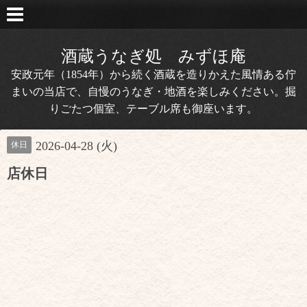
酒蔵うなぎ処 みずほ庵
安政元年（1854年）から続く酒蔵を造りかえた風情ある佇
まいの当店で、自慢のうなぎ・地酒を楽しみください。掘
りごたつ個室、テーブル席も御座います。
2026-04-28 (火)
休日
店休日