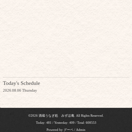
Today's Schedule
2026.08.06 Thursday
©2026
酒蔵うなぎ処 みずほ庵
. All Rights Reserved.
Today:
481
/ Yesterday:
409
/ Total:
608553
Powered by
グーペ
/
Admin