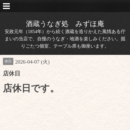
酒蔵うなぎ処 みずほ庵
安政元年（1854年）から続く酒蔵を造りかえた風情ある佇
まいの当店で、自慢のうなぎ・地酒を楽しみください。掘
りごたつ個室、テーブル席も御座います。
2026-04-07 (火)
休日
店休日
店休日です。